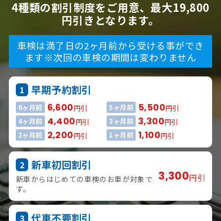
4種類の割引制度をご用意、最大19,800
円引きとなります。
車検は満了日の2ヶ月前から受ける事ができ
ます
※次回の車検の期間は変わりません
早期予約割引
1
6,600
5,500
6ヶ月前
5ヶ月前
円引
円引
4,400
3,300
4ヶ月前
3ヶ月前
円引
円引
2,200
1,100
2ヶ月前
1ヶ月前
円引
円引
新車初回割引
2
3,300
円引
新車からはじめての車検のお車が対象で
す。
代車不要割引
3