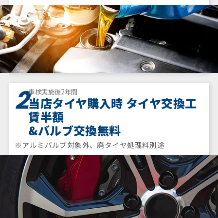
2
車検実施後2年間
当店タイヤ購入時 タイヤ交換工
賃半額
&バルブ交換無料
※アルミバルブ対象外、廃タイヤ処理料別途