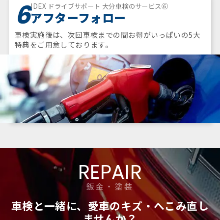
6
IDEX ドライブサポート 大分車検のサービス⑥
アフターフォロー
車検実施後は、次回車検までの間お得がいっぱいの5大
特典をご用意しております。
REPAIR
鈑金・塗装
車検と一緒に、愛車のキズ・へこみ直し
ませんか？