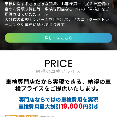
車検に関するさまざまな知識、お客様第一に捉えた整備内
容やお見積り算出等、車検専門店ならではの「車検」をご
提供させていただきます。
大分市の車検ナンバー１を目指して、メカニック一同トレ
ーニングや業務に励んでおります。
詳しくはこちら
PRICE
納得の車検プライス
車検専門店だから実現できる、納得の車
検プライスをご提供いたします。
専門店ならではの車検費用を実現
19,800
車検費用最大割引
円引き