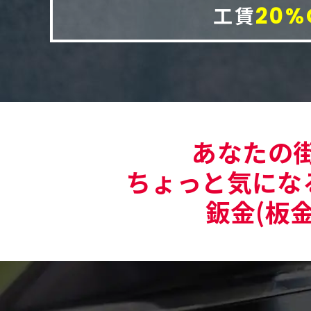
工賃
20%
あなたの
ちょっと気にな
鈑金(板