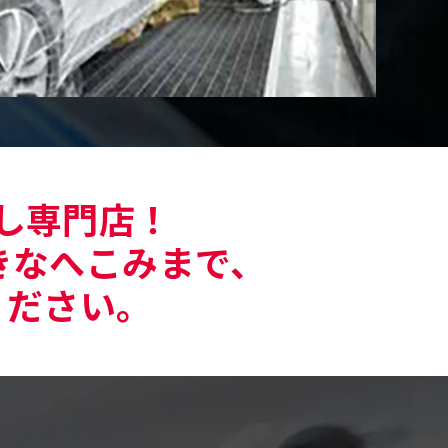
し専門店！
きなへこみまで、
ください。