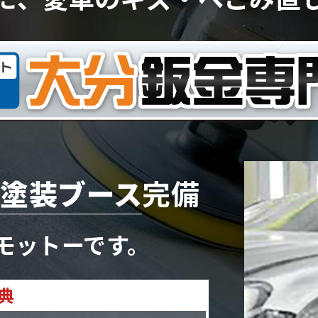
塗装ブース
完備
モットーです。
典