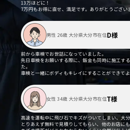
13万ほどに！
7万円もお得に直せ、満足です。ありがとうござい
D様
男性 26歳 大分県大分市在住
前から車検でお世話になっていました。
先日車検をお願いする際に、鈑金も同時に施工する
た。
車検と一緒にボディもキレイにすることができてよ
T様
女性 34歳 大分県大分市在住
高速を運転中に飛び石でキズがついてしまい、大
とりあえず無料で見積りしてもらい、他のお店に