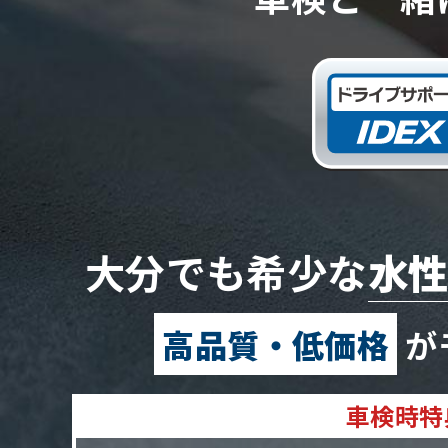
大分でも希少な
水性
高品質・低価格
が
車検時特