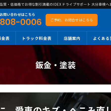
質・低価格でお得な割引満載のIDEX ドライブサポート 大分車検へ
お問い合わせはこちら
808-0006
ご予約、お問合せ
はこちら
料金表
トラック料金表
店舗案内
よくある
鈑金・塗装
に、愛車のキズ・へこみ直