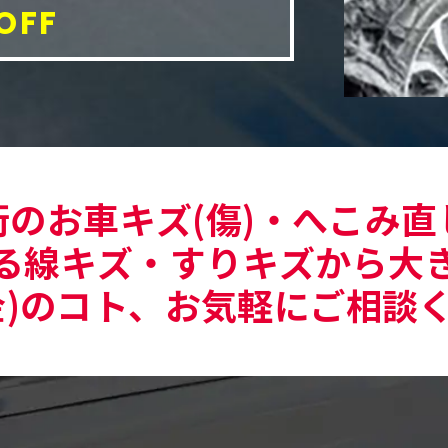
OFF
街のお車キズ(傷)・へこみ直
る線キズ・すりキズから大
金)のコト、お気軽にご相談