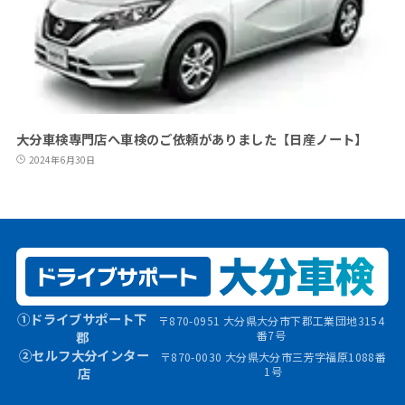
大分車検専門店へ車検のご依頼がありました【日産ノート】
2024年6月30日
①ドライブサポート下
〒870-0951 大分県大分市下郡工業団地3154
郡
番7号
②セルフ大分インター
〒870-0030 大分県大分市三芳字福原1088番
店
1号