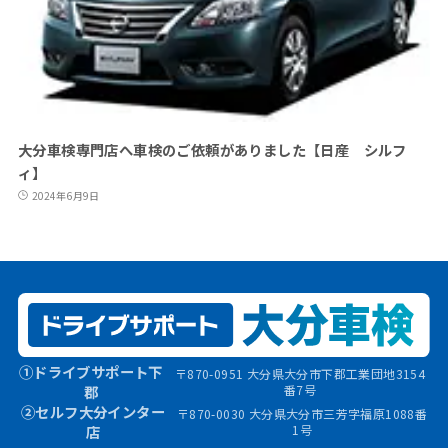
大分車検専門店へ車検のご依頼がありました【日産 シルフ
ィ】
2024年6月9日
①ドライブサポート下
〒870-0951 大分県大分市下郡工業団地3154
郡
番7号
②セルフ大分インター
〒870-0030 大分県大分市三芳字福原1088番
店
1号